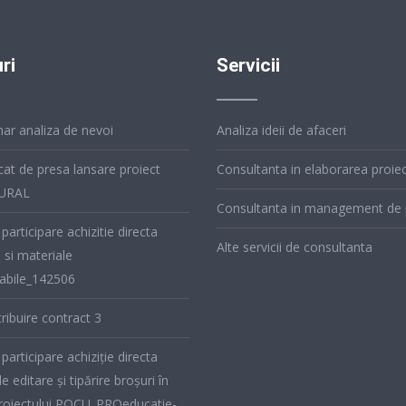
ri
Servicii
ar analiza de nevoi
Analiza ideii de afaceri
at de presa lansare proiect
Consultanta in elaborarea proiec
URAL
Consultanta in management de 
 participare achizitie directa
Alte servicii de consultanta
e si materiale
bile_142506
ribuire contract 3
 participare achiziție directa
de editare și tipărire broșuri în
proiectului POCU_PROeducatie-