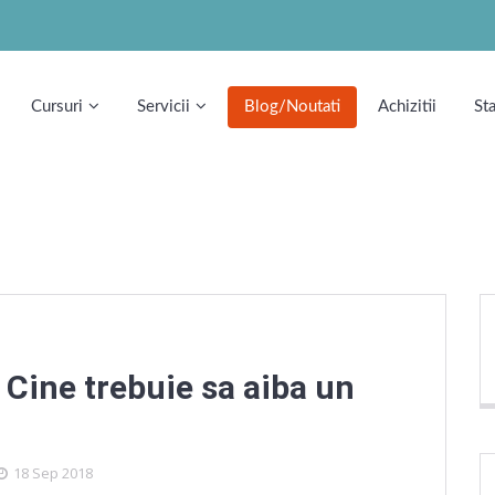
Cursuri
Servicii
Blog/Noutati
Achizitii
St
 Cine trebuie sa aiba un
18 Sep 2018