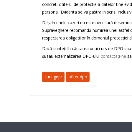
concret, ofiterul de protectie a datelor tine ev
personal. Evidenta se va pastra in scris, inclusiv
Deși în unele cazuri nu este necesară desemnar
Supraveghere recomandă numirea unei astfel de 
respectarea obligațiilor în domeniul protecției 
Dacă sunteți în căutarea unui curs de DPO sau
și/sau externalizarea DPO-ului
contactați-ne
sa
curs gdpr
ofiter dpo