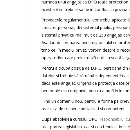
numirea unui angajat ca DPO (data protection of
acest rol nu trebuie sa fie in conflict cu poziti
Prevederile regulamentului vor trebui aplicate 
caracter personal, din sistemul public, persoan
sistemul privat cu mai mult de 250 angajati ca
Asadar, desemnarea unui responsabil cu protecţi
timp ce, în mediul privat, vorbim despre o recom
operatorilor care prelucrează date la scară larg
Pentru a ocupa poziţia de D.P.O. persoana din ac
datelor şi trebuie să rămână independent în act
dacă este angajat. Ofiţerul de protecţia datelor 
personale din companie, pentru a nu fi în incomp
Fiind un domeniu nou, pentru a forma pe cineva
realizata de traineri specializati si competenti.
Dupa absolvirea cursului DPO,
responsabilul cu
atat partea legislativa, cat si cea tehnica, in c