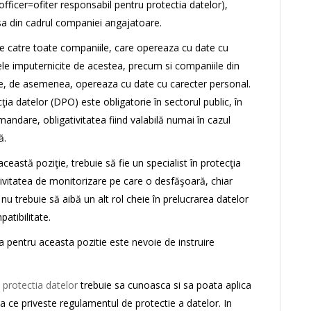
ficer=ofiter responsabil pentru protectia datelor),
a sa din cadrul companiei angajatoare.
de catre toate companiile, care opereaza cu date cu
ele imputernicite de acestea, precum si companiile din
re, de asemenea, opereaza cu date cu carecter personal.
a datelor (DPO) este obligatorie în sectorul public, în
andare, obligativitatea fiind valabilă numai în cazul
ă.
eastă poziţie, trebuie să fie un specialist în protecţia
ivitatea de monitorizare pe care o desfăşoară, chiar
nu trebuie să aibă un alt rol cheie în prelucrarea datelor
atibilitate.
 pentru aceasta pozitie este nevoie de instruire
 protectia datelor
trebuie sa cunoasca si sa poata aplica
eea ce priveste regulamentul de protectie a datelor. In