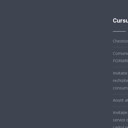
Cursu
Chestion
Comunic
FORMR
Invitatie
rechizit
consuma
Anunt at
Invitație
servicii 
cadrul 