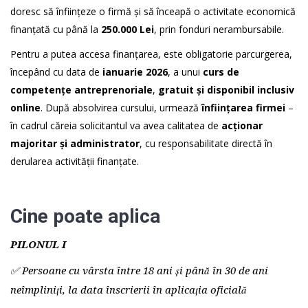
doresc să înființeze o firmă și să înceapă o activitate economică
finanțată cu până la
250.000 Lei
, prin fonduri nerambursabile.
Pentru a putea accesa finanțarea, este obligatorie parcurgerea,
începând cu data de
ianuarie 2026
, a unui
curs de
competențe antreprenoriale
,
gratuit și disponibil inclusiv
online
. După absolvirea cursului, urmează
înființarea firmei
–
în cadrul căreia solicitantul va avea calitatea de
acționar
majoritar și administrator
, cu responsabilitate directă în
derularea activității finanțate.
Cine poate aplica
PILONUL I
✅ Persoane cu vârsta între 18 ani și până în 30 de ani
neîmpliniți, la data înscrierii în aplicația oficială