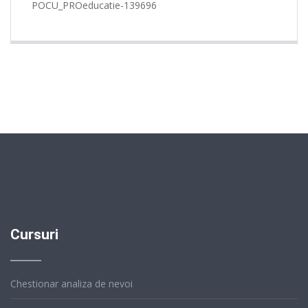
POCU_PROeducatie-139696
Cursuri
Chestionar analiza de nevoi