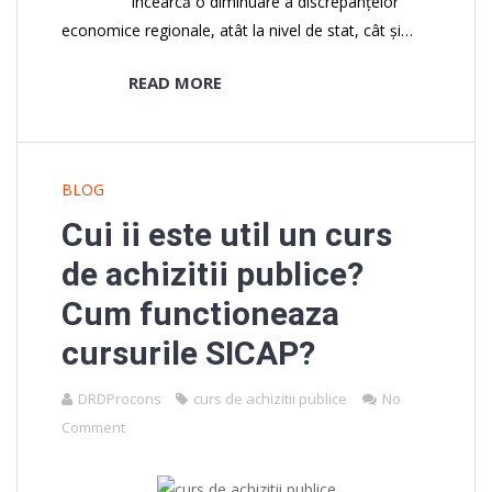
încearcă o diminuare a discrepanțelor
economice regionale, atât la nivel de stat, cât și…
READ MORE
BLOG
Cui ii este util un curs
de achizitii publice?
Cum functioneaza
cursurile SICAP?
DRDProcons
curs de achizitii publice
No
Comment