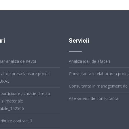
ri
Servicii
ar analiza de nevoi
Analiza ideii de afaceri
at de presa lansare proiect
Consultanta in elaborarea proiec
URAL
Consultanta in management de 
 participare achizitie directa
Alte servicii de consultanta
e si materiale
bile_142506
ribuire contract 3