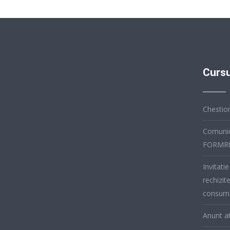
Cursu
Chestion
Comunic
FORMR
Invitatie
rechizit
consuma
Anunt at