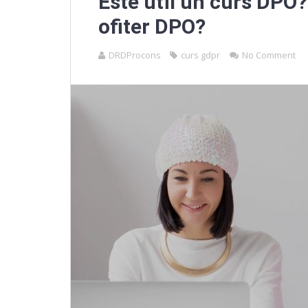
Este util un curs DPO?
ofiter DPO?
DRDProcons
curs gdpr
No Comment