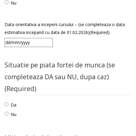
Nu
Data orientativa a inceperii cursului – (se completeaza o data
estimativa incepand cu data de 01.02.2026)
(Required)
DD
slash
MM
Situatie pe piata fortei de munca (se
slash
completeaza DA sau NU, dupa caz)
YYYY
(Required)
Da
Nu