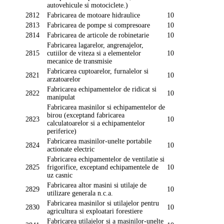
autovehicule si motociclete.)
2812
Fabricarea de motoare hidraulice
10
2813
Fabricarea de pompe si compresoare
10
2814
Fabricarea de articole de robinetarie
10
Fabricarea lagarelor, angrenajelor,
2815
cutiilor de viteza si a elementelor
10
mecanice de transmisie
Fabricarea cuptoarelor, furnalelor si
2821
10
arzatoarelor
Fabricarea echipamentelor de ridicat si
2822
10
manipulat
Fabricarea masinilor si echipamentelor de
birou (exceptand fabricarea
2823
10
calculatoarelor si a echipamentelor
periferice)
Fabricarea masinilor-unelte portabile
2824
10
actionate electric
Fabricarea echipamentelor de ventilatie si
2825
frigorifice, exceptand echipamentele de
10
uz casnic
Fabricarea altor masini si utilaje de
2829
10
utilizare generala n.c.a.
Fabricarea masinilor si utilajelor pentru
2830
10
agricultura si exploatari forestiere
Fabricarea utilajelor si a masinilor-unelte