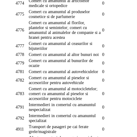
Comert cu amanuntul al articolelor
4774
0
medicale si ortopedice
Comert cu amanuntul al produselor
4775
0
cosmetice si de parfumerie
Comert cu amanuntul al florilor,
plantelor si semintelor; comert cu
4776
0
amanuntul al animalelor de companie si a
hranei pentru acestea
Comert cu amanuntul al ceasurilor si
4777
0
bijuteriilor
4778
Comert cu amanuntul al altor bunuri noi
0
Comert cu amanuntul al bunurilor de
4779
0
ocazie
4781
Comert cu amanuntul al autovehiculelor
0
Comert cu amanuntul al pieselor si
4782
0
accesoriilor pentru autovehicule
Comert cu amanuntul al motocicletelor;
4783
comert cu amanuntul al pieselor si
0
accesoriilor pentru motociclete
Intermedieri in comertul cu amanuntul
4791
0
nespecializat
Intermedieri in comertul cu amanuntul
4792
0
specializat
Transport de pasageri pe cai ferate
4911
0
grele/magistrale