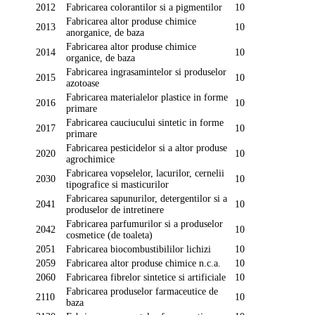
2012
Fabricarea colorantilor si a pigmentilor
10
Fabricarea altor produse chimice
2013
10
anorganice, de baza
Fabricarea altor produse chimice
2014
10
organice, de baza
Fabricarea ingrasamintelor si produselor
2015
10
azotoase
Fabricarea materialelor plastice in forme
2016
10
primare
Fabricarea cauciucului sintetic in forme
2017
10
primare
Fabricarea pesticidelor si a altor produse
2020
10
agrochimice
Fabricarea vopselelor, lacurilor, cernelii
2030
10
tipografice si masticurilor
Fabricarea sapunurilor, detergentilor si a
2041
10
produselor de intretinere
Fabricarea parfumurilor si a produselor
2042
10
cosmetice (de toaleta)
2051
Fabricarea biocombustibililor lichizi
10
2059
Fabricarea altor produse chimice n.c.a.
10
2060
Fabricarea fibrelor sintetice si artificiale
10
Fabricarea produselor farmaceutice de
2110
10
baza