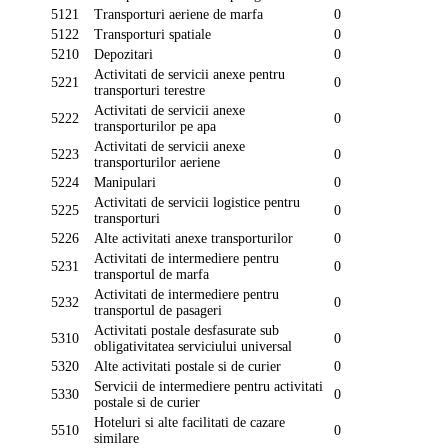
5121
Transporturi aeriene de marfa
0
5122
Transporturi spatiale
0
5210
Depozitari
0
Activitati de servicii anexe pentru
5221
0
transporturi terestre
Activitati de servicii anexe
5222
0
transporturilor pe apa
Activitati de servicii anexe
5223
0
transporturilor aeriene
5224
Manipulari
0
Activitati de servicii logistice pentru
5225
0
transporturi
5226
Alte activitati anexe transporturilor
0
Activitati de intermediere pentru
5231
0
transportul de marfa
Activitati de intermediere pentru
5232
0
transportul de pasageri
Activitati postale desfasurate sub
5310
0
obligativitatea serviciului universal
5320
Alte activitati postale si de curier
0
Servicii de intermediere pentru activitati
5330
0
postale si de curier
Hoteluri si alte facilitati de cazare
5510
0
similare