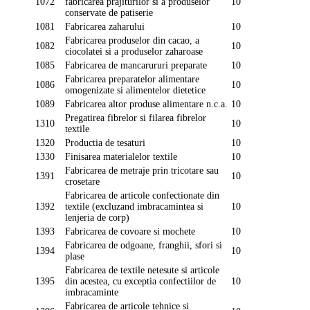
1072
fabricarea prajiturilor si a produselor
10
conservate de patiserie
1081
Fabricarea zaharului
10
Fabricarea produselor din cacao, a
1082
10
ciocolatei si a produselor zaharoase
1085
Fabricarea de mancarururi preparate
10
Fabricarea preparatelor alimentare
1086
10
omogenizate si alimentelor dietetice
1089
Fabricarea altor produse alimentare n.c.a.
10
Pregatirea fibrelor si filarea fibrelor
1310
10
textile
1320
Productia de tesaturi
10
1330
Finisarea materialelor textile
10
Fabricarea de metraje prin tricotare sau
1391
10
crosetare
Fabricarea de articole confectionate din
1392
textile (excluzand imbracamintea si
10
lenjeria de corp)
1393
Fabricarea de covoare si mochete
10
Fabricarea de odgoane, franghii, sfori si
1394
10
plase
Fabricarea de textile netesute si articole
1395
din acestea, cu exceptia confectiilor de
10
imbracaminte
Fabricarea de articole tehnice si