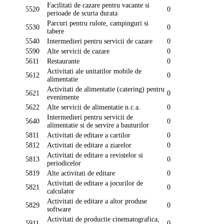
Facilitati de cazare pentru vacante si
5520
0
perioade de scurta durata
Parcuri pentru rulote, campinguri si
5530
0
tabere
5540
Intermedieri pentru servicii de cazare
0
5590
Alte servicii de cazare
0
5611
Restaurante
0
Activitati ale unitatilor mobile de
5612
0
alimentatie
Activitati de alimentatie (catering) pentru
5621
0
evenimente
5622
Alte servicii de alimentatie n.c.a.
0
Intermedieri pentru servicii de
5640
0
alimentatie si de servire a bauturilor
5811
Activitati de editare a cartilor
0
5812
Activitati de editare a ziarelor
0
Activitati de editare a revistelor si
5813
0
periodicelor
5819
Alte activitati de editare
0
Activitati de editare a jocurilor de
5821
0
calculator
Activitati de editare a altor produse
5829
0
software
Activitati de productie cinematografica,
5911
0