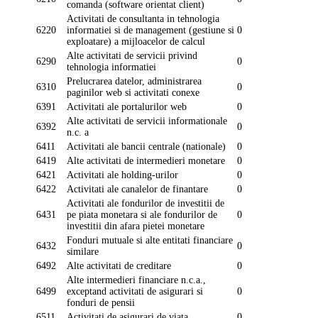
comanda (software orientat client)
Activitati de consultanta in tehnologia
6220
informatiei si de management (gestiune si
0
exploatare) a mijloacelor de calcul
Alte activitati de servicii privind
6290
0
tehnologia informatiei
Prelucrarea datelor, administrarea
6310
0
paginilor web si activitati conexe
6391
Activitati ale portalurilor web
0
Alte activitati de servicii informationale
6392
0
n.c. a
6411
Activitati ale bancii centrale (nationale)
0
6419
Alte activitati de intermedieri monetare
0
6421
Activitati ale holding-urilor
0
6422
Activitati ale canalelor de finantare
0
Activitati ale fondurilor de investitii de
6431
pe piata monetara si ale fondurilor de
0
investitii din afara pietei monetare
Fonduri mutuale si alte entitati financiare
6432
0
similare
6492
Alte activitati de creditare
0
Alte intermedieri financiare n.c.a.,
6499
exceptand activitati de asigurari si
0
fonduri de pensii
6511
Activitati de asigurari de viata
0