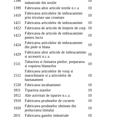
1396
10
industriale din textile
1399
Fabricarea altor articole textile n.c.a.
10
Fabricarea articolelor de imbracaminte
1410
10
prin tricotare sau crosetare
1421
Fabricarea articolelor de imbracaminte
10
1422
Fabricarea de articole de lenjerie de corp
10
Fabricarea de articole de imbracaminte
1423
10
pentru lucru
Fabricarea articolelor de imbracaminte
1424
10
din piele si blana
Fabricarea altor articole de imbracaminte
1429
10
si accesorii n.c.a.
Tabacirea si finisarea pieilor; prepararea
1511
10
si vopsirea blanurilor
Fabricarea articolelor de voiaj si
1512
marochinarie si a articolelor de
10
harnasament
1520
Fabricarea incaltamintei
10
1811
Tiparirea ziarelor
10
1812
Alte activitati de tiparire n.c.a.
10
1910
Fabricarea produselor de cocserie
10
Fabricarea produselor obtinute din
1920
10
prelucrarea titeiului
2011
Fabricarea gazelor industriale
10