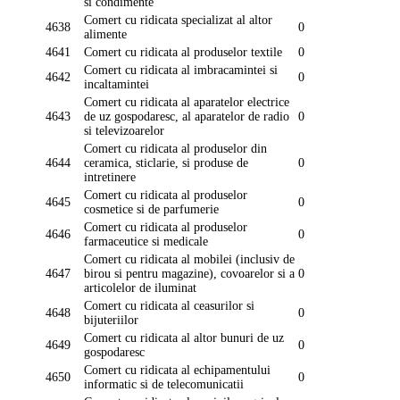
si condimente
Comert cu ridicata specializat al altor
4638
0
alimente
4641
Comert cu ridicata al produselor textile
0
Comert cu ridicata al imbracamintei si
4642
0
incaltamintei
Comert cu ridicata al aparatelor electrice
4643
de uz gospodaresc, al aparatelor de radio
0
si televizoarelor
Comert cu ridicata al produselor din
4644
ceramica, sticlarie, si produse de
0
intretinere
Comert cu ridicata al produselor
4645
0
cosmetice si de parfumerie
Comert cu ridicata al produselor
4646
0
farmaceutice si medicale
Comert cu ridicata al mobilei (inclusiv de
4647
birou si pentru magazine), covoarelor si a
0
articolelor de iluminat
Comert cu ridicata al ceasurilor si
4648
0
bijuteriilor
Comert cu ridicata al altor bunuri de uz
4649
0
gospodaresc
Comert cu ridicata al echipamentului
4650
0
informatic si de telecomunicatii