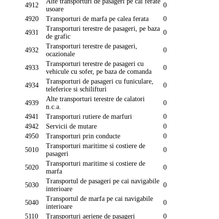
Alte transporturi de pasageri pe cai ferate
4912
0
usoare
4920
Transporturi de marfa pe calea ferata
0
Transporturi terestre de pasageri, pe baza
4931
0
de grafic
Transporturi terestre de pasageri,
4932
0
ocazionale
Transporturi terestre de pasageri cu
4933
0
vehicule cu sofer, pe baza de comanda
Transporturi de pasageri cu funiculare,
4934
0
teleferice si schilifturi
Alte transporturi terestre de calatori
4939
0
n.c.a.
4941
Transporturi rutiere de marfuri
0
4942
Servicii de mutare
0
4950
Transporturi prin conducte
0
Transporturi maritime si costiere de
5010
0
pasageri
Transporturi maritime si costiere de
5020
0
marfa
Transportul de pasageri pe cai navigabile
5030
0
interioare
Transportul de marfa pe cai navigabile
5040
0
interioare
5110
Transporturi aeriene de pasageri
0