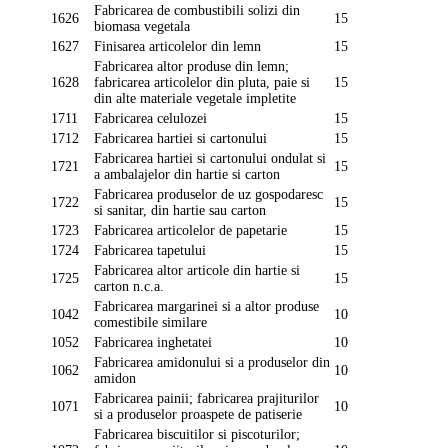
Fabricarea de combustibili solizi din
1626
15
biomasa vegetala
1627
Finisarea articolelor din lemn
15
Fabricarea altor produse din lemn;
1628
fabricarea articolelor din pluta, paie si
15
din alte materiale vegetale impletite
1711
Fabricarea celulozei
15
1712
Fabricarea hartiei si cartonului
15
Fabricarea hartiei si cartonului ondulat si
1721
15
a ambalajelor din hartie si carton
Fabricarea produselor de uz gospodaresc
1722
15
si sanitar, din hartie sau carton
1723
Fabricarea articolelor de papetarie
15
1724
Fabricarea tapetului
15
Fabricarea altor articole din hartie si
1725
15
carton n.c.a.
Fabricarea margarinei si a altor produse
1042
10
comestibile similare
1052
Fabricarea inghetatei
10
Fabricarea amidonului si a produselor din
1062
10
amidon
Fabricarea painii; fabricarea prajiturilor
1071
10
si a produselor proaspete de patiserie
Fabricarea biscuitilor si piscoturilor;