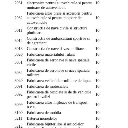
2931
electronice pentru autovehicule si pentru
10
motoare de autovehicule
Fabricarea altor piese si accesorii pentru
2932
autovehicule si pentru motoare de
10
autovehicule
Constructia de nave civile si structuri
3011
10
plutitoare
Constructia de ambarcatiuni sportive si
3012
10
de agrement
3013
Constructia de nave si vase militare
10
3020
Fabricarea materialului rulant
10
Fabricarea de aeronave si nave spatiale,
3031
10
civile
Fabricarea de aeronave si nave spatiale,
3032
10
militare
3040
Fabricarea vehiculelor militare de lupta
10
3091
Fabricarea de motociclete
10
Fabricarea de biciclete si de de vehicule
3092
10
pentru invalizi
Fabricarea altor mijloace de transport
3099
10
n.c.a.
3100
Fabricarea de mobila
10
3211
Baterea monedelor
10
Fabricarea bijuteriilor si articolelor
3212
10