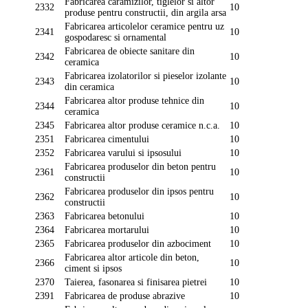
Fabricarea caramizilor, tiglelor si altor
2332
10
produse pentru constructii, din argila arsa
Fabricarea articolelor ceramice pentru uz
2341
10
gospodaresc si ornamental
Fabricarea de obiecte sanitare din
2342
10
ceramica
Fabricarea izolatorilor si pieselor izolante
2343
10
din ceramica
Fabricarea altor produse tehnice din
2344
10
ceramica
2345
Fabricarea altor produse ceramice n.c.a.
10
2351
Fabricarea cimentului
10
2352
Fabricarea varului si ipsosului
10
Fabricarea produselor din beton pentru
2361
10
constructii
Fabricarea produselor din ipsos pentru
2362
10
constructii
2363
Fabricarea betonului
10
2364
Fabricarea mortarului
10
2365
Fabricarea produselor din azbociment
10
Fabricarea altor articole din beton,
2366
10
ciment si ipsos
2370
Taierea, fasonarea si finisarea pietrei
10
2391
Fabricarea de produse abrazive
10