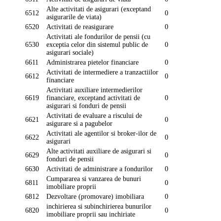
Alte activitati de asigurari (exceptand
6512
0
asigurarile de viata)
6520
Activitati de reasigurare
0
Activitati ale fondurilor de pensii (cu
6530
exceptia celor din sistemul public de
0
asigurari sociale)
6611
Administrarea pietelor financiare
0
Activitati de intermediere a tranzactiilor
6612
0
financiare
Activitati auxiliare intermedierilor
6619
financiare, exceptand activitati de
0
asigurari si fonduri de pensii
Activitati de evaluare a riscului de
6621
0
asigurare si a pagubelor
Activitati ale agentilor si broker-ilor de
6622
0
asigurari
Alte activitati auxiliare de asigurari si
6629
0
fonduri de pensii
6630
Activitati de administrare a fondurilor
0
Cumpararea si vanzarea de bunuri
6811
0
imobiliare proprii
6812
Dezvoltare (promovare) imobiliara
0
inchirierea si subinchirierea bunurilor
6820
0
imobiliare proprii sau inchiriate