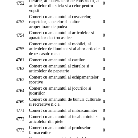
fierarie, al materialelor de constructii, al
4752
0
articolelor din sticla si a celor pentru
vopsit
Comert cu amanuntul al covoarelor,
4753
carpetelor, tapetelor si a altor
0
acoperitoare de podea
Comert cu amanuntul al articolelor si
4754
0
aparatelor electrocasnice
Comert cu amanuntul al mobilei, al
4755
articolelor de iluminat si al altor articole
0
de uz casnic n.c.a.
4761
Comert cu amanuntul al cartilor
0
Comert cu amanuntul al ziarelor si
4762
0
articolelor de papetarie
Comert cu amanuntul al echipamentelor
4763
0
sportive
Comert cu amanuntul al jocurilor si
4764
0
jucariilor
Comert cu amanuntul de bunuri culturale
4769
0
si recreative n.c.a.
4771
Comert cu amanuntul al imbracamintei
0
Comert cu amanuntul al incaltamintei si
4772
0
articolelor din piele
Comert cu amanuntul al produselor
4773
0
farmaceutice