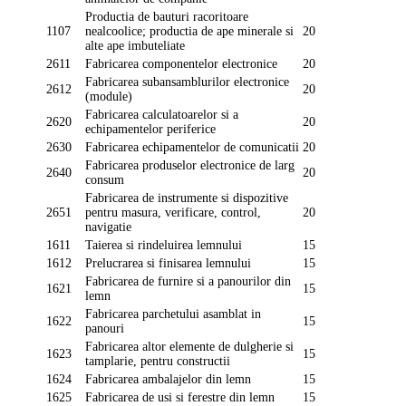
Productia de bauturi racoritoare
1107
nealcoolice; productia de ape minerale si
20
alte ape imbuteliate
2611
Fabricarea componentelor electronice
20
Fabricarea subansamblurilor electronice
2612
20
(module)
Fabricarea calculatoarelor si a
2620
20
echipamentelor periferice
2630
Fabricarea echipamentelor de comunicatii
20
Fabricarea produselor electronice de larg
2640
20
consum
Fabricarea de instrumente si dispozitive
2651
pentru masura, verificare, control,
20
navigatie
1611
Taierea si rindeluirea lemnului
15
1612
Prelucrarea si finisarea lemnului
15
Fabricarea de furnire si a panourilor din
1621
15
lemn
Fabricarea parchetului asamblat in
1622
15
panouri
Fabricarea altor elemente de dulgherie si
1623
15
tamplarie, pentru constructii
1624
Fabricarea ambalajelor din lemn
15
1625
Fabricarea de usi si ferestre din lemn
15