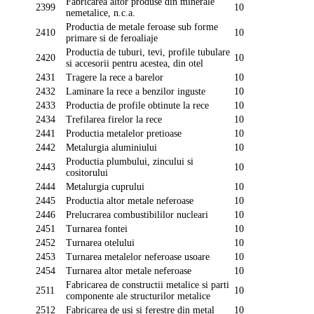
Fabricarea altor produse din minerale
2399
10
nemetalice, n.c.a.
Productia de metale feroase sub forme
2410
10
primare si de feroaliaje
Productia de tuburi, tevi, profile tubulare
2420
10
si accesorii pentru acestea, din otel
2431
Tragere la rece a barelor
10
2432
Laminare la rece a benzilor inguste
10
2433
Productia de profile obtinute la rece
10
2434
Trefilarea firelor la rece
10
2441
Productia metalelor pretioase
10
2442
Metalurgia aluminiului
10
Productia plumbului, zincului si
2443
10
cositorului
2444
Metalurgia cuprului
10
2445
Productia altor metale neferoase
10
2446
Prelucrarea combustibililor nucleari
10
2451
Turnarea fontei
10
2452
Turnarea otelului
10
2453
Turnarea metalelor neferoase usoare
10
2454
Turnarea altor metale neferoase
10
Fabricarea de constructii metalice si parti
2511
10
componente ale structurilor metalice
2512
Fabricarea de usi si ferestre din metal
10