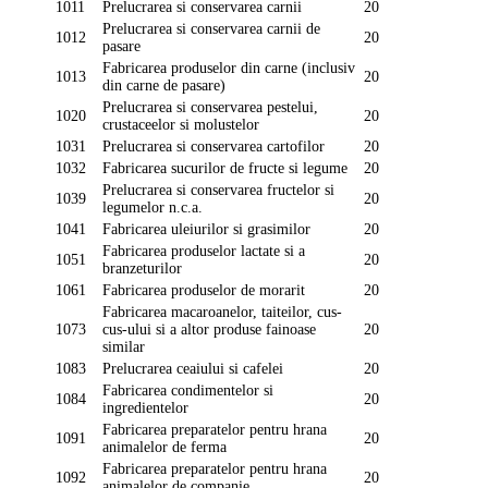
1011
Prelucrarea si conservarea carnii
20
Prelucrarea si conservarea carnii de
1012
20
pasare
Fabricarea produselor din carne (inclusiv
1013
20
din carne de pasare)
Prelucrarea si conservarea pestelui,
1020
20
crustaceelor si molustelor
1031
Prelucrarea si conservarea cartofilor
20
1032
Fabricarea sucurilor de fructe si legume
20
Prelucrarea si conservarea fructelor si
1039
20
legumelor n.c.a.
1041
Fabricarea uleiurilor si grasimilor
20
Fabricarea produselor lactate si a
1051
20
branzeturilor
1061
Fabricarea produselor de morarit
20
Fabricarea macaroanelor, taiteilor, cus-
1073
cus-ului si a altor produse fainoase
20
similar
1083
Prelucrarea ceaiului si cafelei
20
Fabricarea condimentelor si
1084
20
ingredientelor
Fabricarea preparatelor pentru hrana
1091
20
animalelor de ferma
Fabricarea preparatelor pentru hrana
1092
20
animalelor de companie