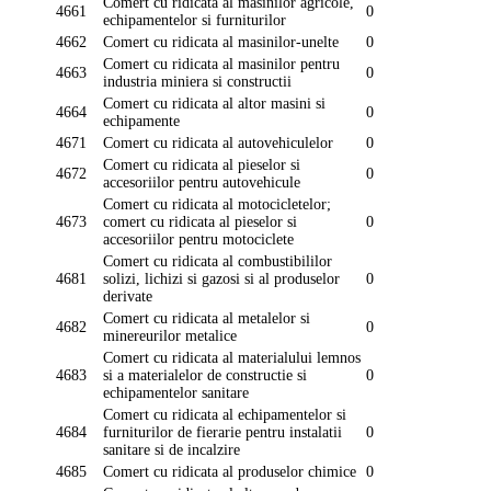
Comert cu ridicata al masinilor agricole,
4661
0
echipamentelor si furniturilor
4662
Comert cu ridicata al masinilor-unelte
0
Comert cu ridicata al masinilor pentru
4663
0
industria miniera si constructii
Comert cu ridicata al altor masini si
4664
0
echipamente
4671
Comert cu ridicata al autovehiculelor
0
Comert cu ridicata al pieselor si
4672
0
accesoriilor pentru autovehicule
Comert cu ridicata al motocicletelor;
4673
comert cu ridicata al pieselor si
0
accesoriilor pentru motociclete
Comert cu ridicata al combustibililor
4681
solizi, lichizi si gazosi si al produselor
0
derivate
Comert cu ridicata al metalelor si
4682
0
minereurilor metalice
Comert cu ridicata al materialului lemnos
4683
si a materialelor de constructie si
0
echipamentelor sanitare
Comert cu ridicata al echipamentelor si
4684
furniturilor de fierarie pentru instalatii
0
sanitare si de incalzire
4685
Comert cu ridicata al produselor chimice
0