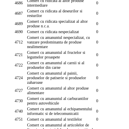
Comert cu ridicata al altor produse
4686
0
intermediare
Comert cu ridicata al deseurilor si
4687
0
resturilor
Comert cu ridicata specializat al altor
4689
0
produse n.c.a.
4690
Comert cu ridicata nespecializat
0
Comert cu amanuntul nespecializat, cu
4712
vanzare predominanta de produse
0
nealimentare
Comert cu amanuntul al fructelor si
4721
0
legumelor proaspete
Comert cu amanuntul al carnii si al
4722
0
produselor din carne
Comert cu amanuntul al painii,
4724
produselor de patiserie si produselor
0
zaharoase
Comert cu amanuntul al altor produse
4727
0
alimentare
Comert cu amanuntul al carburantilor
4730
0
pentru autovehicule
Comert cu amanuntul al echipamentului
4740
0
informatic si de telecomunicatii
4751
Comert cu amanuntul al textilelor
0
Comert cu amanuntul al articolelor de