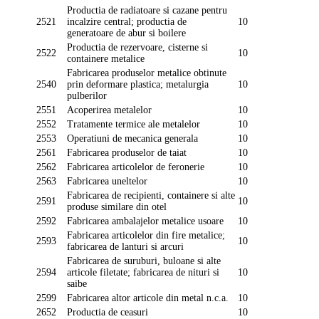
Productia de radiatoare si cazane pentru
2521
incalzire central; productia de
10
generatoare de abur si boilere
Productia de rezervoare, cisterne si
2522
10
containere metalice
Fabricarea produselor metalice obtinute
2540
prin deformare plastica; metalurgia
10
pulberilor
2551
Acoperirea metalelor
10
2552
Tratamente termice ale metalelor
10
2553
Operatiuni de mecanica generala
10
2561
Fabricarea produselor de taiat
10
2562
Fabricarea articolelor de feronerie
10
2563
Fabricarea uneltelor
10
Fabricarea de recipienti, containere si alte
2591
10
produse similare din otel
2592
Fabricarea ambalajelor metalice usoare
10
Fabricarea articolelor din fire metalice;
2593
10
fabricarea de lanturi si arcuri
Fabricarea de suruburi, buloane si alte
2594
articole filetate; fabricarea de nituri si
10
saibe
2599
Fabricarea altor articole din metal n.c.a.
10
2652
Productia de ceasuri
10