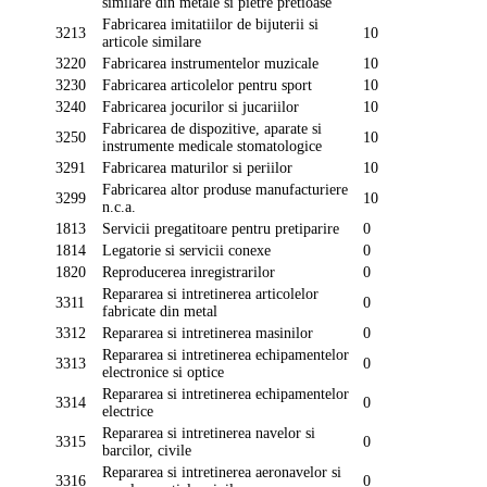
similare din metale si pietre pretioase
Fabricarea imitatiilor de bijuterii si
3213
10
articole similare
3220
Fabricarea instrumentelor muzicale
10
3230
Fabricarea articolelor pentru sport
10
3240
Fabricarea jocurilor si jucariilor
10
Fabricarea de dispozitive, aparate si
3250
10
instrumente medicale stomatologice
3291
Fabricarea maturilor si periilor
10
Fabricarea altor produse manufacturiere
3299
10
n.c.a.
1813
Servicii pregatitoare pentru pretiparire
0
1814
Legatorie si servicii conexe
0
1820
Reproducerea inregistrarilor
0
Repararea si intretinerea articolelor
3311
0
fabricate din metal
3312
Repararea si intretinerea masinilor
0
Repararea si intretinerea echipamentelor
3313
0
electronice si optice
Repararea si intretinerea echipamentelor
3314
0
electrice
Repararea si intretinerea navelor si
3315
0
barcilor, civile
Repararea si intretinerea aeronavelor si
3316
0