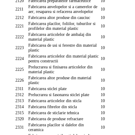
2120
Fabricarea preparatelor farmaceutice
10
Fabricarea anvelopelor si a camerelor de
2211
10
aer; resaparea si refacerea anvelopelor
2212
Fabricarea altor produse din cauciuc
10
Fabricarea placilor, foliilor, tuburilor si
2221
10
profilelor din material plastic
Fabricarea articolelor de ambalaj din
2222
10
material plastic
Fabricarea de usi si ferestre din material
2223
10
plastic
Fabricarea articolelor din material plastic
2224
10
pentru constructii
Prelucrarea si finisarea articolelor din
2225
10
material plastic
Fabricarea altor produse din material
2226
10
plastic
2311
Fabricarea sticlei plate
10
2312
Prelucrarea si fasonarea sticlei plate
10
2313
Fabricarea articolelor din sticla
10
2314
Fabricarea fibrelor din sticla
10
2315
Fabricarea de sticlarie tehnica
10
2320
Fabricarea de produse refractare
10
Fabricarea placilor si dalelor din
2331
10
ceramica