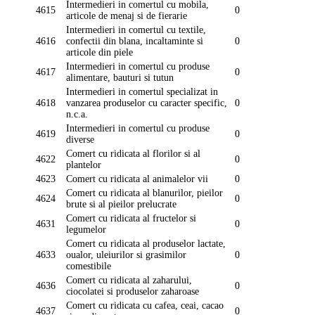
Intermedieri in comertul cu mobila,
4615
0
articole de menaj si de fierarie
Intermedieri in comertul cu textile,
4616
confectii din blana, incaltaminte si
0
articole din piele
Intermedieri in comertul cu produse
4617
0
alimentare, bauturi si tutun
Intermedieri in comertul specializat in
4618
vanzarea produselor cu caracter specific,
0
n.c.a.
Intermedieri in comertul cu produse
4619
0
diverse
Comert cu ridicata al florilor si al
4622
0
plantelor
4623
Comert cu ridicata al animalelor vii
0
Comert cu ridicata al blanurilor, pieilor
4624
0
brute si al pieilor prelucrate
Comert cu ridicata al fructelor si
4631
0
legumelor
Comert cu ridicata al produselor lactate,
4633
oualor, uleiurilor si grasimilor
0
comestibile
Comert cu ridicata al zaharului,
4636
0
ciocolatei si produselor zaharoase
Comert cu ridicata cu cafea, ceai, cacao
4637
0