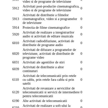
video si de programe de televiziune
Activitati post-productie cinematografica,
5912
0
video si de programe de televiziune
Activitati de distributie a filmelor
5913
cinematografice, video si a programelor
0
de televiziune
5914
Proiectia de filme cinematografice
0
Activitati de realizare a inregistrarilor
5920
0
audio si activitati de editare muzicala
Activitati radiodifuziune, activitati de
6010
0
distributie de programe audio
Activitati de difuzare a programelor de
6020
televiziune, activitati de distributie de
0
programe video
6031
Activitati ale agentiilor de stiri
0
Activitati de distributie a altor
6039
0
continuturi
Activitati de telecomunicatii prin retele
6110
cu cablu, prin retele fara cablu si prin
0
satelit
Activitati de revanzare a serviciilor de
6120
telecomunicatii si servicii de intermediere
0
pentru telecomunicatii
6190
Alte activitati de telecomunicatii
0
Activitati de realizare a soft-ului la
6210
0