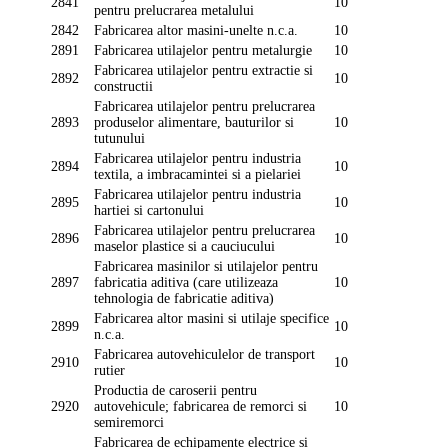
2841
10
pentru prelucrarea metalului
2842
Fabricarea altor masini-unelte n.c.a.
10
2891
Fabricarea utilajelor pentru metalurgie
10
Fabricarea utilajelor pentru extractie si
2892
10
constructii
Fabricarea utilajelor pentru prelucrarea
2893
produselor alimentare, bauturilor si
10
tutunului
Fabricarea utilajelor pentru industria
2894
10
textila, a imbracamintei si a pielariei
Fabricarea utilajelor pentru industria
2895
10
hartiei si cartonului
Fabricarea utilajelor pentru prelucrarea
2896
10
maselor plastice si a cauciucului
Fabricarea masinilor si utilajelor pentru
2897
fabricatia aditiva (care utilizeaza
10
tehnologia de fabricatie aditiva)
Fabricarea altor masini si utilaje specifice
2899
10
n.c.a.
Fabricarea autovehiculelor de transport
2910
10
rutier
Productia de caroserii pentru
2920
autovehicule; fabricarea de remorci si
10
semiremorci
Fabricarea de echipamente electrice si