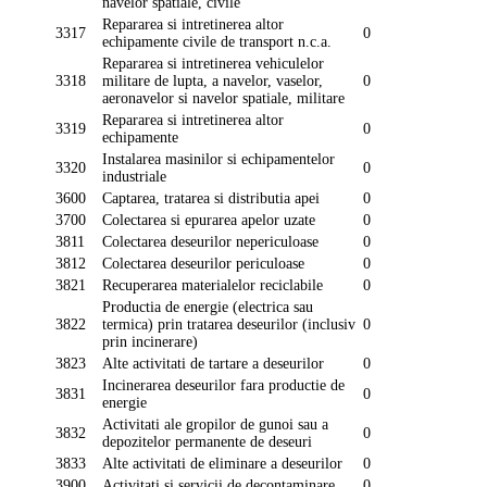
navelor spatiale, civile
Repararea si intretinerea altor
3317
0
echipamente civile de transport n.c.a.
Repararea si intretinerea vehiculelor
3318
militare de lupta, a navelor, vaselor,
0
aeronavelor si navelor spatiale, militare
Repararea si intretinerea altor
3319
0
echipamente
Instalarea masinilor si echipamentelor
3320
0
industriale
3600
Captarea, tratarea si distributia apei
0
3700
Colectarea si epurarea apelor uzate
0
3811
Colectarea deseurilor nepericuloase
0
3812
Colectarea deseurilor periculoase
0
3821
Recuperarea materialelor reciclabile
0
Productia de energie (electrica sau
3822
termica) prin tratarea deseurilor (inclusiv
0
prin incinerare)
3823
Alte activitati de tartare a deseurilor
0
Incinerarea deseurilor fara productie de
3831
0
energie
Activitati ale gropilor de gunoi sau a
3832
0
depozitelor permanente de deseuri
3833
Alte activitati de eliminare a deseurilor
0
3900
Activitati si servicii de decontaminare
0