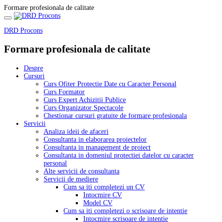
Formare profesionala de calitate
DRD Procons
Formare profesionala de calitate
Despre
Cursuri
Curs Ofiter Protectie Date cu Caracter Personal
Curs Formator
Curs Expert Achizitii Publice
Curs Organizator Spectacole
Chestionar cursuri gratuite de formare profesionala
Servicii
Analiza ideii de afaceri
Consultanta in elaborarea proiectelor
Consultanta in management de proiect
Consultanta in domeniul protectiei datelor cu caracter
personal
Alte servicii de consultanta
Servicii de mediere
Cum sa iti completezi un CV
Intocmire CV
Model CV
Cum sa iti completezi o scrisoare de intentie
Intocmire scrisoare de intentie