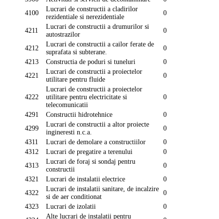
Lucrari de constructii a cladirilor
4100
0
rezidentiale si nerezidentiale
Lucrari de constructii a drumurilor si
4211
0
autostrazilor
Lucrari de constructii a cailor ferate de
4212
0
suprafata si subterane.
4213
Constructia de poduri si tuneluri
0
Lucrari de constructii a proiectelor
4221
0
utilitare pentru fluide
Lucrari de constructii a proiectelor
4222
utilitare pentru electricitate si
0
telecomunicatii
4291
Constructii hidrotehnice
0
Lucrari de constructii a altor proiecte
4299
0
ingineresti n.c.a.
4311
Lucrari de demolare a constructiilor
0
4312
Lucrari de pregatire a terenului
0
Lucrari de foraj si sondaj pentru
4313
0
constructii
4321
Lucrari de instalatii electrice
0
Lucrari de instalatii sanitare, de incalzire
4322
0
si de aer conditionat
4323
Lucrari de izolatii
0
Alte lucrari de instalatii pentru