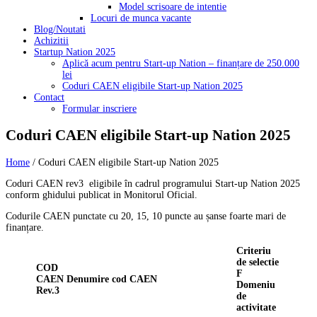
Model scrisoare de intentie
Locuri de munca vacante
Blog/Noutati
Achizitii
Startup Nation 2025
Aplică acum pentru Start-up Nation – finanțare de 250.000
lei
Coduri CAEN eligibile Start-up Nation 2025
Contact
Formular inscriere
Coduri CAEN eligibile Start-up Nation 2025
Home
/
Coduri CAEN eligibile Start-up Nation 2025
Coduri CAEN rev3 eligibile în cadrul programului Start-up Nation 2025
conform ghidului publicat in Monitorul Oficial.
Codurile CAEN punctate cu 20, 15, 10 puncte au șanse foarte mari de
finanțare.
Criteriu
de selectie
COD
F
CAEN
Denumire cod CAEN
Domeniu
Rev.3
de
activitate