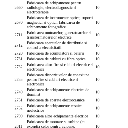
Fabricarea de echipamente pentru
2660
radiologie, electrodiagnostic si
10
electroterapie
Fabricarea de instrumente optice, suporti
2670
magnetici si optici; fabricarea de
10
echipamente fotografice
Fabricarea motoarelor, generatoarelor si
2711
10
transformatoarelor electrice
Fabricarea aparatelor de distributie si
2712
10
control a electricitatii
2720
Fabricarea de acumulatori si baterii
10
2731
Fabricarea de cabluri cu fibra optica
10
Fabricarea altor fire si cabluri electrice si
2732
10
electronice
Fabricarea dispozitivelor de conexiune
2733
pentru fire si cabluri electrice si
10
electronice
Fabricarea de echipamente electrice de
2740
10
iluminat
2751
Fabricarea de aparate electrocasnice
10
Fabricarea de echipamente casnice
2752
10
neelectrice
2790
Fabricarea altor echipamente electrice
10
Fabricarea de motoare si turbine (cu
2811
exceptia celor pentru avioane,
10